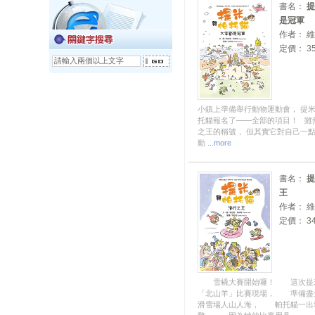
書名：
提
是冠軍
作者： 
定價： 35
小鎮上準備舉行動物運動會， 提米
托貓報名了——全部的項目！ 雖
之王的稱號， 但其實它對自己一點
動
...more
書名：
提
王
作者： 
定價： 34
雪橇大賽開始囉！ 這次提
「北山羊」比賽現場， 準備
滑雪場人山人海， 帕托貓一出