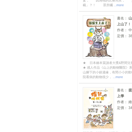
驚， 因為牠的比賽用具， 
橇」？！ 眾所矚
...more
書名：
山
上山了！
作者： 
定價： 38
★ 日本繪本賞讀者大獎&野間兒
★ 感人作品《山上的動物醫院》
山腳下的小鎮邊緣，有間小小的動
院看病的動物很少，
...more
書名：
提
上學
作者： 
定價： 34