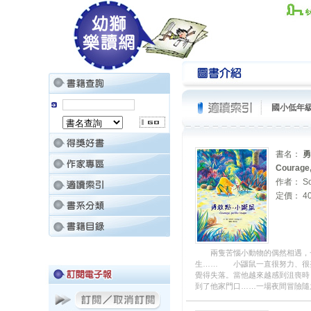
國小低年
書名：
勇
Courage,
作者： So
定價： 40
兩隻苦惱小動物的偶然相遇，
生…… 小鼴鼠一直很努力、很
覺得失落。當他越來越感到沮喪時
到了他家門口……一場夜間冒險