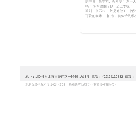
開學囉！新學校、新同學！ 第一
嗎？ 你希望誰陪你一起上學呢？
張到一個不行， 於是他做了一個決
可愛的貓咪──帕托， 偷偷帶到
地址：10045台北市重慶南路一段66-1號3樓 電話： (02)23112832 傳真： (02)
本網頁最佳解析度 1024X768 版權所有幼獅文化事業股份有限公司