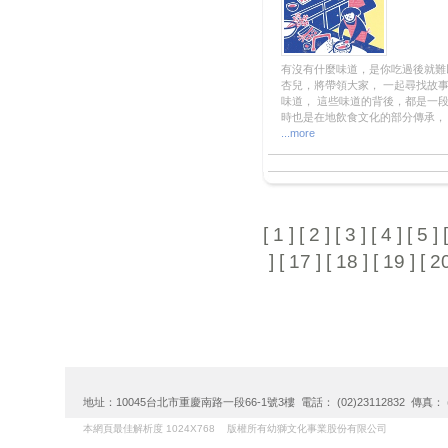
有沒有什麼味道，是你吃過後就難
杏兒，將帶領大家， 一起尋找故
味道， 這些味道的背後，都是一段
時也是在地飲食文化的部分傳承， 
...more
[
1
] [
2
] [
3
] [
4
] [
5
] [
] [
17
] [
18
] [
19
] [
2
地址：10045台北市重慶南路一段66-1號3樓 電話： (02)23112832 傳真： (02)
本網頁最佳解析度 1024X768 版權所有幼獅文化事業股份有限公司