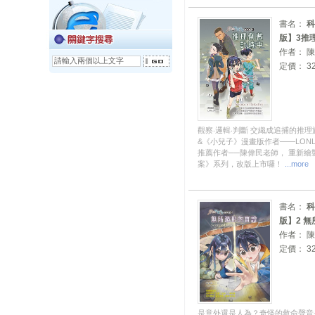
書名：
科
版】3推
作者： 
定價： 32
觀察‧邏輯‧判斷 交織成追捕的推
&《小兒子》漫畫版作者——LON
推薦作者──陳偉民老師， 重新
案》系列，改版上市囉！
...more
書名：
科
版】2 
作者： 
定價： 32
是意外還是人為？奇怪的救命聲