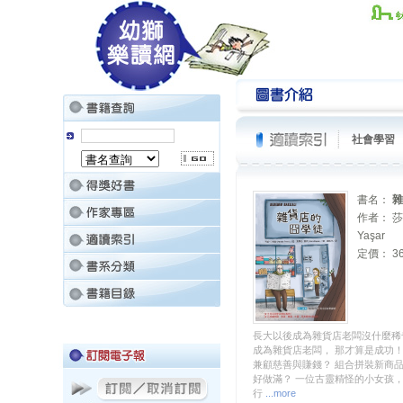
社會學習
書名：
雜
作者： 莎
Yaşar
定價： 36
長大以後成為雜貨店老闆沒什麼稀
成為雜貨店老闆， 那才算是成功
兼顧慈善與賺錢？ 組合拼裝新商
好做滿？ 一位古靈精怪的小女孩，
行
...more