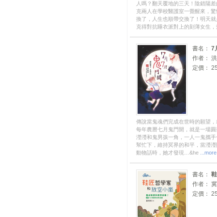
人嗎？翻天覆地的三天！陰錯陽差
克兩人在學校醫護室一覺醒來，驚
換了，人生也順帶交換了！明天就
克得對抗睡衣派對上的刻薄女生
書名：
7
作者： 
定價： 25
傳說當鬼魂們完成在世時的願望，
每年農曆七月鬼門開，就是一場圓
瀅瀅和鬼男孩一角，一人一鬼攜手
幫忙下，維持冥界的和平，當瀅瀅
動物話時，她才發現…&he
...more
書名：
鞋
作者： 
定價： 25