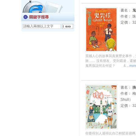
書名：
鬼
作者： 
定價： 32
震撼人心的故事與真實歷史事件，
旅…… 沒有朋友、受到霸凌，還
鬼男孩該何去何從？ &
...mor
書名：
換
作者： 梅
Shull）
定價： 32
你覺得別人過得比自己輕鬆容易嗎