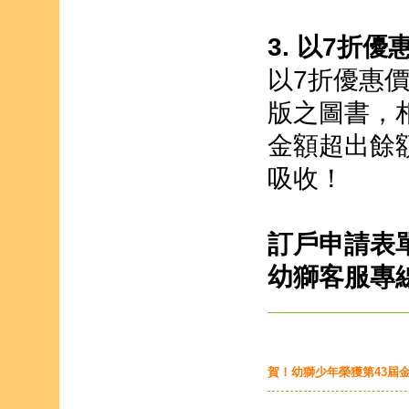
3. 以7折
以7折優惠
版之圖書，
金額超出餘
吸收！
訂戶申請表
幼獅客服專線02
賀！幼獅少年榮獲第43屆