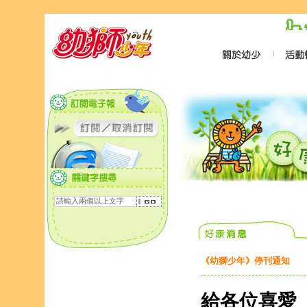
《幼獅少年》停刊通知
給各位喜愛