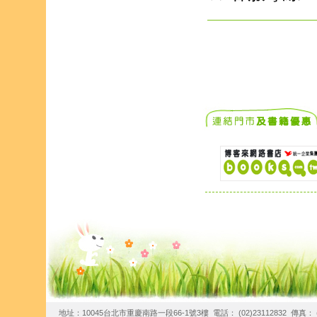
地址：10045台北市重慶南路一段66-1號3樓 電話： (02)23112832 傳真： (02)