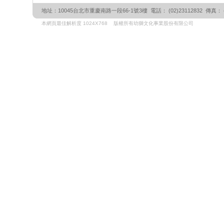
地址：10045台北市重慶南路一段66-1號3樓 電話： (02)23112832 傳真： (02)
本網頁最佳解析度 1024X768 版權所有幼獅文化事業股份有限公司