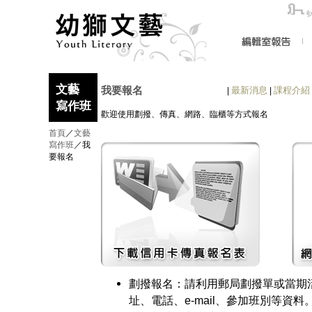
文藝
我要報名
最新消息
課程介紹
|
|
寫作班
歡迎使用劃撥、傳真、網路、臨櫃等方式報名
首頁
／
文藝
寫作班
／我
要報名
劃撥報名：請利用郵局劃撥單或當期
址、電話、e-mail、參加班別等資料