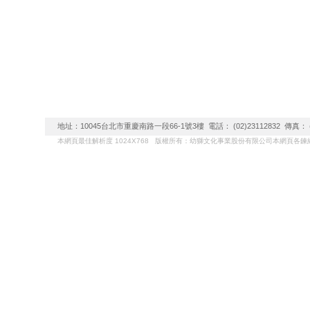
地址：10045台北市重慶南路一段66-1號3樓 電話： (02)23112832 傳真： (02)
本網頁最佳解析度 1024X768 版權所有：幼獅文化事業股份有限公司本網頁各