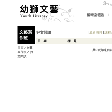
文藝寫
好文閱讀
最新消息
課程
|
|
作班
日 期
標 題
首頁
／文藝
共0筆資料,目
寫作班／ 好
文閱讀