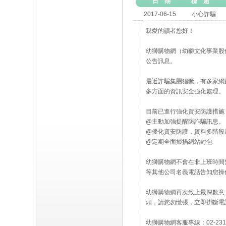
日 期
標 題
2017-06-15
小心詐騙
親愛的讀者您好！
幼獅購物網（幼獅文化事業股份
公告訊息。
最近詐騙集團猖獗，有多家網
多方面的資訊安全強化處理。
目前已進行強化資安防護措施
@主動加強提醒防詐騙訊息。
@優化資安防護，資料多階段
@定期全面掃描網站封包
幼獅購物網不會在非上班時間
等其他公司名義電話告知您操作任何動
幼獅購物網再次致上最深歉意
頭，請您勿慌張，立即掛斷電
幼獅購物網客服專線：02-2311-2