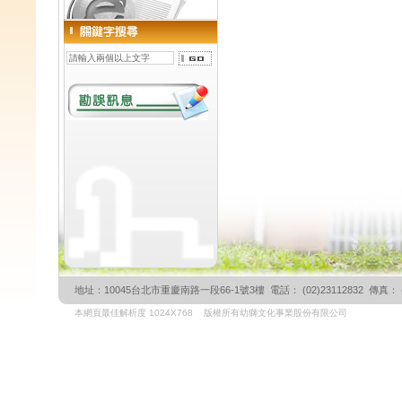
地址：10045台北市重慶南路一段66-1號3樓 電話： (02)23112832 傳真： (02)
本網頁最佳解析度 1024X768 版權所有幼獅文化事業股份有限公司