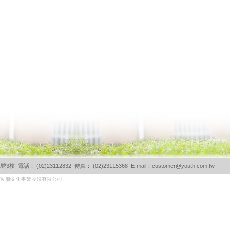
電話： (02)23112832 傳真： (02)23115368 E-mail：
customer@youth.com.tw
所有幼獅文化事業股份有限公司