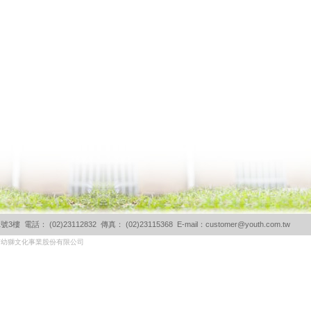
電話： (02)23112832 傳真： (02)23115368 E-mail：
customer@youth.com.tw
所有幼獅文化事業股份有限公司