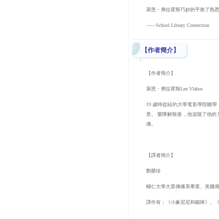
萊恩・弗拉霍斯
巧妙的平衡了熟
——
School Library Connection
【作者簡介】
【作者簡介】
萊恩・弗拉霍斯
Len Vlahos
19
歲時從紐約大學電影學院輟學
景。
樂隊解散後，他追隨了他的
佛。
【譯者簡介】
鄭榮珍
輔仁大學大眾傳播系畢業、美國
譯作有：《小象尼尼和貓咪》、