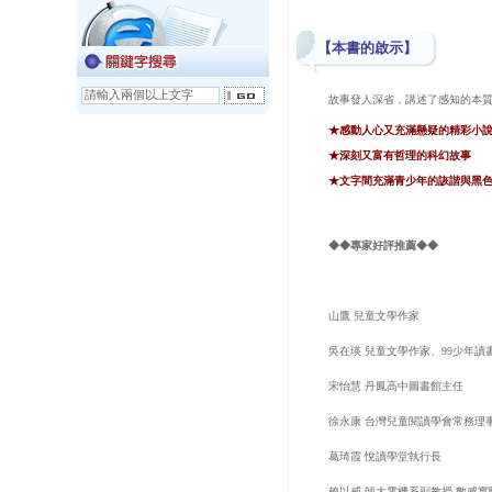
【本書的啟示】
故事發人深省，講述了感知的本
★感動人心又充滿懸疑的精彩小
★深刻又富有哲理的科幻故事
★文字間充滿青少年的詼諧與黑
◆◆專家好評推薦◆◆
山鷹
兒童文學作家
吳在瑛
兒童文學作家、
99
少年讀
宋怡慧
丹鳳高中圖書館主任
徐永康
台灣兒童閱讀學會常務理
葛琦霞
悅讀學堂執行長
賴以威
師大電機系副教授
數感實