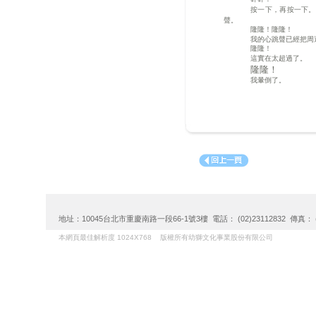
按一下，再按一下。
聲。
隆隆！隆隆！
我的心跳聲已經把周
隆隆！
這實在太超過了。
隆隆！
我暈倒了。
地址：10045台北市重慶南路一段66-1號3樓 電話： (02)23112832 傳真： (02)
本網頁最佳解析度 1024X768 版權所有幼獅文化事業股份有限公司