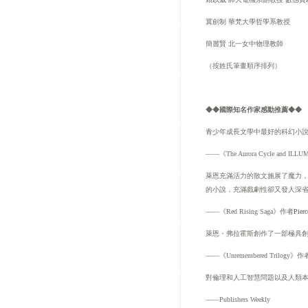
冀劍制
華梵大學哲學系教授
簡麗賢
北一女中物理教師
（按姓氏筆畫順序排列）
◆◆國際知名作家感動推薦◆◆
青少年成長文學中最好的科幻小
——《
The Aurora Cycle and ILL
萊恩充滿活力的散文施展了魔力
的小說，充滿戲劇性卻又發人深
——《
Red Rising Saga
》作者
Pier
萊恩・弗拉霍斯
創作了一部極具
——《
Unremembered Trilogy
》作
對倫理和人工智慧問題以及人類
——
Publishers Weekly