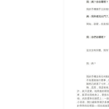
我：媽？你在哪裡？
我的手機幾乎立刻發
媽：我和傑克出門了
簡短、甜蜜，但直指
我：你們在哪裡？
這次沒有回覆。我等
我：媽？
我的手機沒有任何動
不知還能做什麼事，
雖然已經過了七年，
嗨，昆恩，我是爸爸
許，就只是愛。他周邊的環境
來，籠罩在我爸身上，塑造出
他，此刻還靠在牆壁上；一副
小容器，開口處吸附著許多撒
針乖乖待在裡面──現在就放