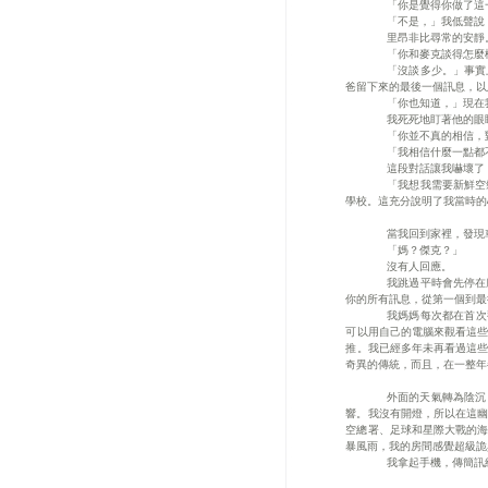
「你是覺得你做了這
「不是，」我低聲說
里昂非比尋常的安靜
「你和麥克談得怎麼
「沒談多少。」事實
爸留下來的最後一個訊息，以
「你也知道，」現在
我死死地盯著他的眼
「你並不真的相信，
「我相信什麼一點都
這段對話讓我嚇壞了
「我想我需要新鮮空
學校。這充分說明了我當時的
當我回到家裡，發現
「媽？傑克？」
沒有人回應。
我跳過平時會先停在
你的所有訊息，從第一個到最
我媽媽每次都在首次
可以用自己的電腦來觀看這
推。我已經多年未再看過這
奇異的傳統，而且，在一整年
外面的天氣轉為陰沉
響。我沒有開燈，所以在這
空總署、足球和星際大戰的
暴風雨，我的房間感覺超級詭
我拿起手機，傳簡訊