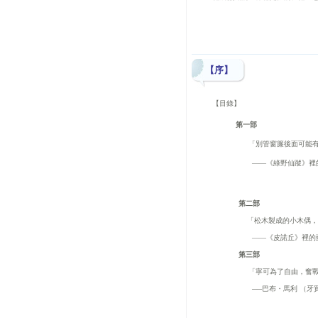
【序】
【目錄】
第一部
「別管窗簾後面可能
――《綠野仙蹤》裡
第二部
「松木製成的小木偶
――
《皮諾丘》裡的
第三部
「寧可為了自由，奮
──
巴布・馬利
（牙