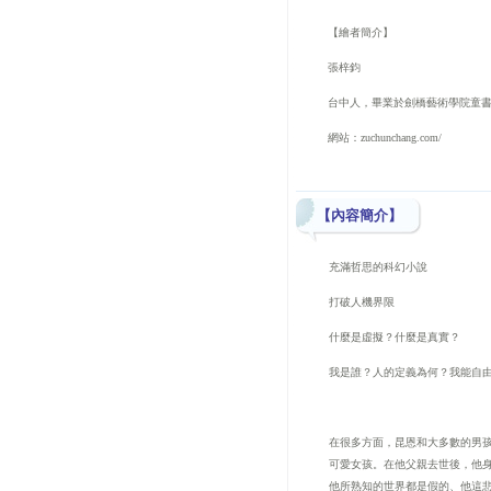
【繪者簡介】
張梓鈞
台中人，畢業於劍橋藝術學院童
網站：
zuchunchang.com/
【內容簡介】
充滿哲思的科幻小說
打破人機界限
什麼是虛擬？什麼是真實？
我是誰？人的定義為何？我能自
在很多方面，昆恩和大多數的男
可愛女孩。在他父親去世後，他
他所熟知的世界都是假的、他這