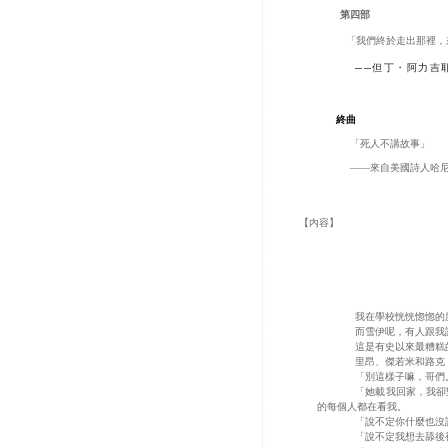
第四部
「我們終於走出那裡，
──但丁・阿力吉
終曲
「死人不講故事」
――
來自美國詩人哈
【內容】
我在學校恍恍惚惚的
而雪伊呢，有人跟我
這是有史以來最糟糕
里昂、傑若米和路克
「別這樣子嘛，哥們
「她載我回家，我卻
的每個人都在看我。
「說不定你什麼也沒
「說不定我想去舔後