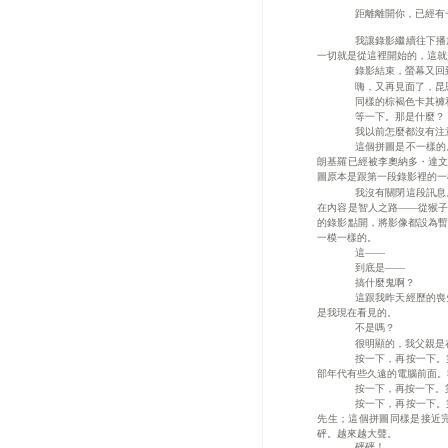
距離離開你，已經有
我讓錄影繼續往下播
一切就是從這裡開始的，這就
錄影結束，螢幕又回
嗨，又再見面了，昆
同樣的棕褐色卡其褲
等一下。那是什麼？
我以前怎麼都沒有注
這個拼圖是不一樣的
朗基羅已經被
李奧納多・達文
圖原本是跟第一段錄影裡的一
我沒有關閉這段訊息
在內容是
智人之路――從猴子
的錄影點開，將影像都設為暫
一模一樣的。
這――
到底是――
搞什麼鬼啊？
這跟我昨天經歷的喪
是我現在看見的。
不是嗎？
很明顯的，我父親是
按一下，再按一下。
部年代有些久遠的電腦前面。
按一下，再按一下。
按一下，再按一下。
先生；這個拼圖同樣是接近
砰。越來越大聲。
砰砰
！