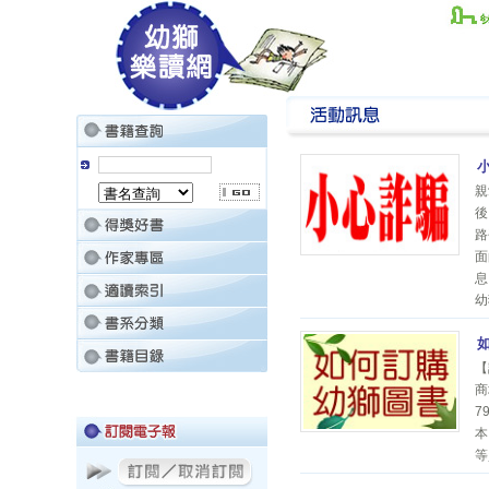
親
後
路
面
息
幼
【
商
7
本
等