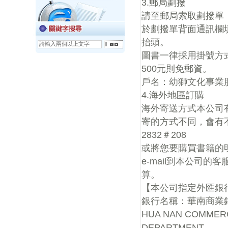
3.郵局劃撥
請至郵局索取劃撥單
於劃撥單背面通訊欄
抬頭。
圖書一律採用掛號方式
500元則免郵資。
戶名：幼獅文化事業股份
4.海外地區訂購
海外寄送方式本公司
寄的方式不同，會有不
2832＃208
或將您要購買書籍的
e-mail到本公司的
算。
【本公司指定外匯銀
銀行名稱：華南商業
HUA NAN COMMERC
DEPARTMENT