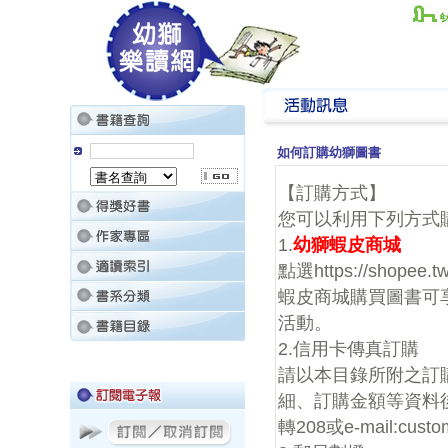
如何訂購幼獅圖書
【訂購方式】
您可以利用下列方式
1.
幼獅蝦皮商城
點選
https://shopee.tw
蝦皮商城購買圖書可
活動。
2.信用卡傳真訂購
請以本目錄所附之訂
細、訂購金額等資料後傳真
轉208或e-mail:cust