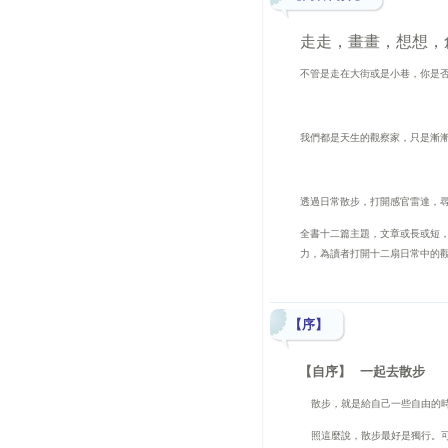
走走，畫畫，想想，
不管是走在大街或是小巷，你是
我們都是天生的觀察家，只是漸
透過日常散步，打開感官雷達，
全書十二篇主題，文章或長或短
力，為讀者打開十二扇日常中的
【序】
【
自序
】
一起去散步
散步，就是給自己一些自由的
照這麼說，散步最好是獨行。