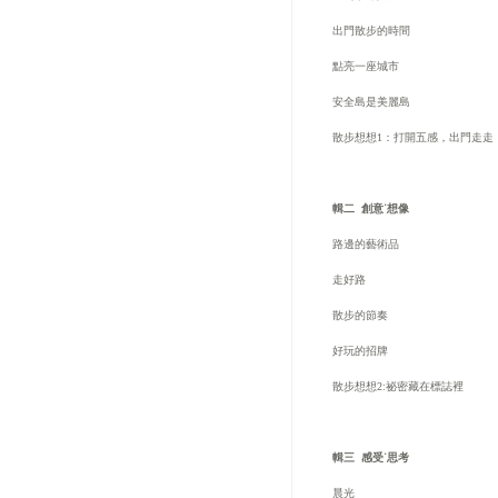
出門散步的時間
點亮一座城市
安全島是美麗島
散步想想
1
：打開五感，出門走走
輯二
創意˙想像
路邊的藝術品
走好路
散步的節奏
好玩的招牌
散步想想
2:
祕密藏在標誌裡
輯三
感受˙思考
晨光