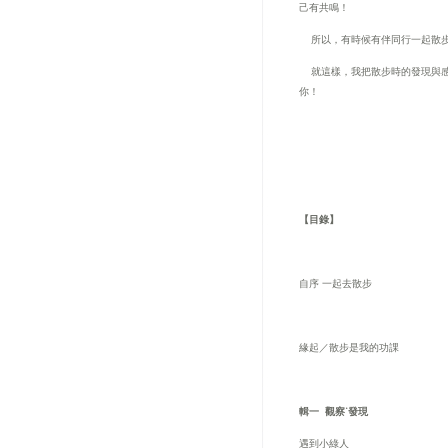
己有共鳴！
所以，有時候有伴同行一起散
就這樣，我把散步時的發現與
你！
【目錄】
自序 一起去散步
緣起／散步是我的功課
輯一
觀察˙發現
遇到小綠人