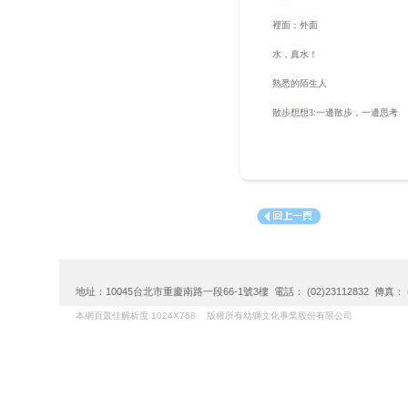
裡面；外面
水，真水！
熟悉的陌生人
散步想想
3:
一邊散步，一邊思考
地址：10045台北市重慶南路一段66-1號3樓 電話： (02)23112832 傳真： (02)
本網頁最佳解析度 1024X768 版權所有幼獅文化事業股份有限公司