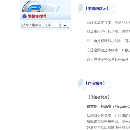
【本書的啟示】
◎繪圖溫馨可愛，能吸引人
◎故事內容生動活潑，詼諧
◎主角是貓咪和小朋友，可
◎透過閱讀這本繪本，可以
◎引導孩子學習運動家精神
【作者簡介】
【作繪者簡介】
維吉妮・柯絲塔（
Virginie C
法國新秀插畫家，在法國尚
所動畫電影學校學習。現一
好處地勾勒出幽默誇張的人