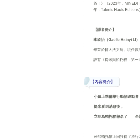
爺！》（
2023
年，
MINEDIT
年，
Talents Hauts Editions
【譯者簡介
】
李欣怡（
Gaëlle Hsinyi LI
）
畢業於輔大法文所。現任職
譯有《提米與帕托貓：第一
【內容簡介】
小鎮上準備舉行動物運動會
提米看到消息後，
立即為帕托貓報名了——全
雖然帕托貓上回獲得了滑行