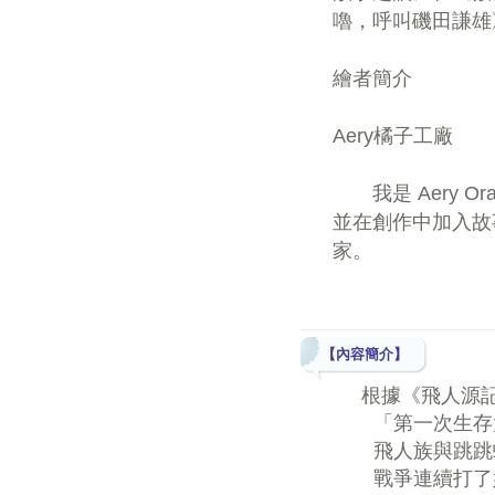
嚕，呼叫磯田謙雄
繪者簡介
Aery橘子工廠
我是 Aery O
並在創作中加入故
家。
【內容簡介】
根據《飛人源記
「第一次生存大
飛人族與跳跳蛇
戰爭連續打了好