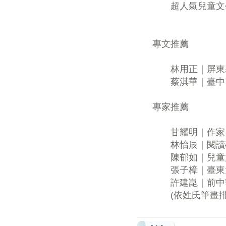
超人氣兒童文學
專文推薦
林用正｜屏東縣
蔡淇華｜臺中市
專家推薦
甘耀明｜作家
林怡辰｜閱讀教
陳郁如｜兒童
張子樟｜臺東大
許建崑｜前中華
(依姓氏筆畫排