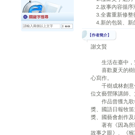
2.故事內容循序
3.全書重新修整
4.新的包裝、新
【作者簡介】
謝文賢
生活在臺中，安
喜歡夏天的樹蔭
心寫作。
千樹成林創意作
位文藝營隊講師、
作品曾獲九歌年
獎、國語日報牧笛
獎、國藝會創作及
著有《因為所以
故事之眼》、《猴