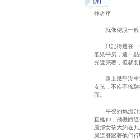
【序】
作者序
就像傳說一般，
只記得是在一個
低矮平房，遠一點
光還亮著，但就要
路上幾乎沒車沒
女孩，不疾不徐騎
面。
午後的氣溫舒適
直延伸，飛機跑道
座那女孩大約在九
就這麼跟著他們行