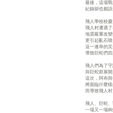
最後，這場戰役
紀錄卻也都語
飛人學校校慶
飛人村遭遇了有
地震嚴重改變地
更引起亂石噴發
這一連串的災難
導致巨蛇們四處
飛人們為了守
與巨蛇群展開史
這次，阿布與他
將面臨什麼樣
而導致飛人村遭
飛人、巨蛇、
一場又一場絢爛